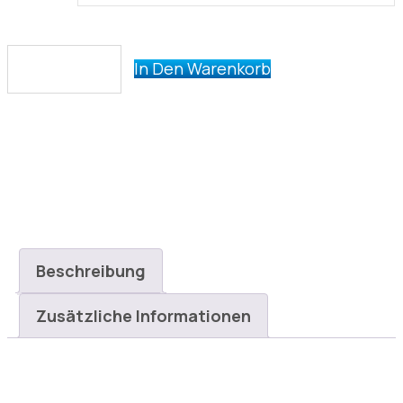
Automatic
In Den Warenkorb
Control
Pump
quantity
Buy Now
SKU:
Windows125-11-1-2-2-8
Category:
Machinery
Tag:
Electronics
Beschreibung
Zusätzliche Informationen
Description