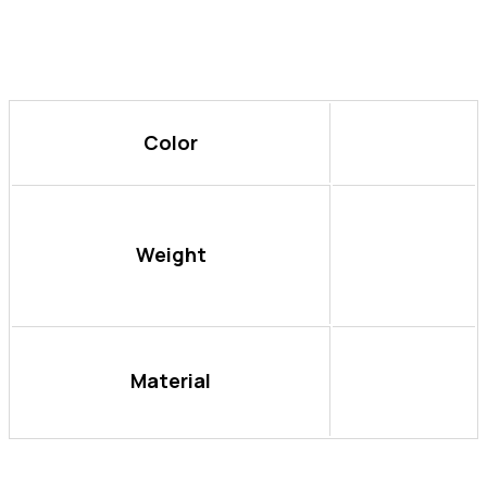
Zusätzliche
Informationen
Color
Yellow
2500g,
Weight
2800g,
3000g
Aluminium,
Material
Metal